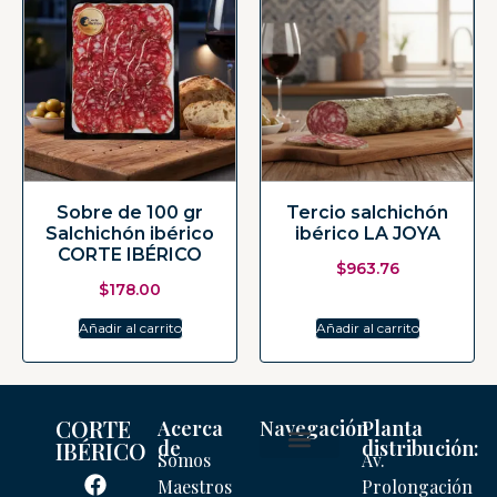
Sobre de 100 gr
Tercio salchichón
Salchichón ibérico
ibérico LA JOYA
CORTE IBÉRICO
$
963.76
$
178.00
Añadir al carrito
Añadir al carrito
CORTE
Acerca
Navegación
Planta
de
distribución:
IBÉRICO
Somos
Av.
Mi cuenta
Maestros
Prolongación