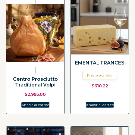
EMENTAL FRANCES
Precio por Kilo
Centro Prosciutto
Traditional Volpi
$
610.22
$
2,995.00
Añadir al carrito
Añadir al carrito