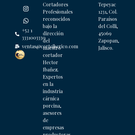
Cortadores
Tepeyac
Profesionales
1231, Col.
reconocidos
Paraísos
bajo la
del Colli,
+52 1
dirección
45069
3331003330
del
Zapopan,
ventas@corteiberico.com
maestro
Jalisco.
cortador
Hector
Ibañez.
Expertos
en la
industria
cárnica
porcina,
asesores
de
empresas
productoras,