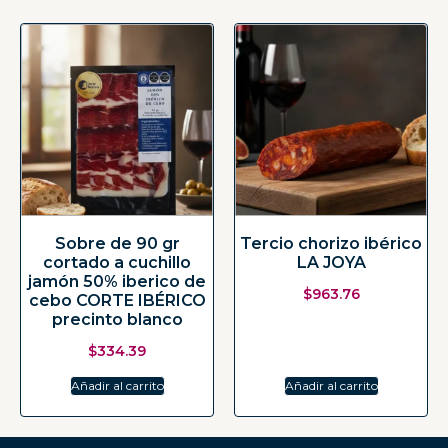
Sobre de 90 gr
Tercio chorizo ibérico
cortado a cuchillo
LA JOYA
jamón 50% iberico de
$
963.76
cebo CORTE IBÉRICO
precinto blanco
$
334.39
Añadir al carrito
Añadir al carrito