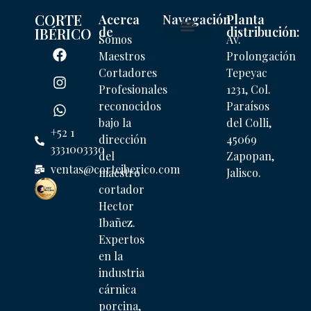
CORTE
Acerca
Navegación
Planta
de
distribución:
IBÉRICO
Somos
Av.
Mi cuenta
Maestros
Prolongación
Cortadores
Tepeyac
Profesionales
1231, Col.
reconocidos
Paraísos
bajo la
del Colli,
+52 1
dirección
45069
3331003330
del
Zapopan,
ventas@corteiberico.com
maestro
Jalisco.
cortador
Hector
Ibañez.
Expertos
en la
industria
cárnica
porcina,