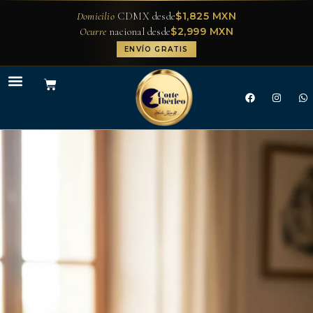
$1,825 MXN
Domicilio
CDMX desde
$2,999 MXN
Ocurre
nacional desde
ENVÍO GRATIS