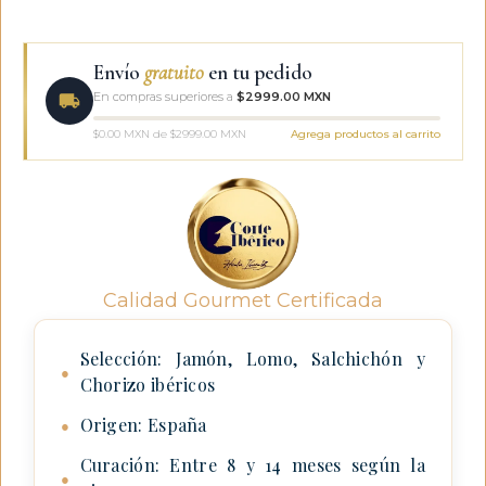
Envío
gratuito
en tu pedido
En compras superiores a
$2999.00 MXN
$0.00 MXN de $2999.00 MXN
Agrega productos al carrito
Calidad Gourmet Certificada
Selección: Jamón, Lomo, Salchichón y
●
Chorizo ibéricos
Origen: España
●
Curación: Entre 8 y 14 meses según la
●