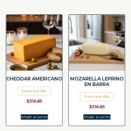
CHEDDAR AMERICANO
MOZARELLA LEPRINO
EN BARRA
Precio por Kilo
Precio por Kilo
$
316.85
$
316.85
Añadir al carrito
Añadir al carrito