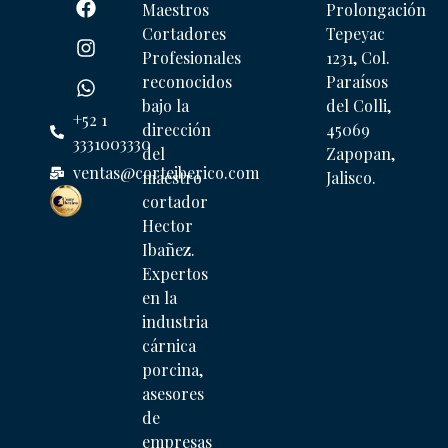
Maestros
Prolongación
Cortadores
Tepeyac
Profesionales
1231, Col.
reconocidos
Paraísos
bajo la
del Colli,
+52 1
dirección
45069
3331003330
del
Zapopan,
ventas@corteiberico.com
maestro
Jalisco.
cortador
Hector
Ibañez.
Expertos
en la
industria
cárnica
porcina,
asesores
de
empresas