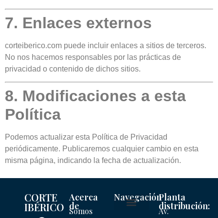
7. Enlaces externos
corteiberico.com puede incluir enlaces a sitios de terceros.
No nos hacemos responsables por las prácticas de
privacidad o contenido de dichos sitios.
8. Modificaciones a esta
Política
Podemos actualizar esta Política de Privacidad
periódicamente. Publicaremos cualquier cambio en esta
misma página, indicando la fecha de actualización.
CORTE
Acerca
Navegación
Planta
de
distribución:
IBÉRICO
Somos
Av.
Mi cuenta