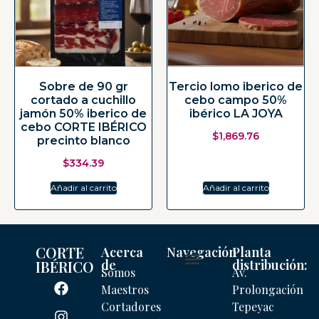
Sobre de 90 gr
Tercio lomo iberico de
cortado a cuchillo
cebo campo 50%
jamón 50% iberico de
ibérico LA JOYA
cebo CORTE IBÉRICO
$
1,869.76
precinto blanco
$
334.39
Añadir al carrito
Añadir al carrito
CORTE
Acerca
Navegación
Planta
de
distribución:
IBÉRICO
Somos
Av.
Mi cuenta
Maestros
Prolongación
Cortadores
Tepeyac