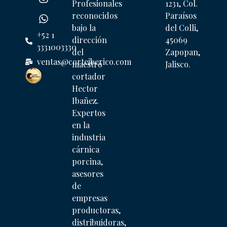
Profesionales
1231, Col.
reconocidos
Paraísos
bajo la
del Colli,
+52 1
dirección
45069
3331003330
del
Zapopan,
ventas@corteiberico.com
maestro
Jalisco.
cortador
Hector
Ibañez.
Expertos
en la
industria
cárnica
porcina,
asesores
de
empresas
productoras,
distribuidoras,