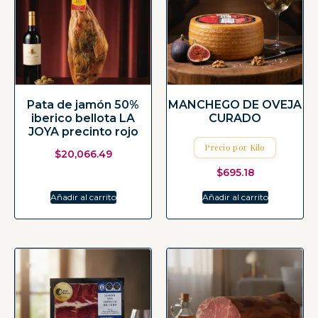
Pata de jamón 50%
MANCHEGO DE OVEJA
iberico bellota LA
CURADO
JOYA precinto rojo
Precio por Kilo
$
20,066.49
$
695.18
Añadir al carrito
Añadir al carrito