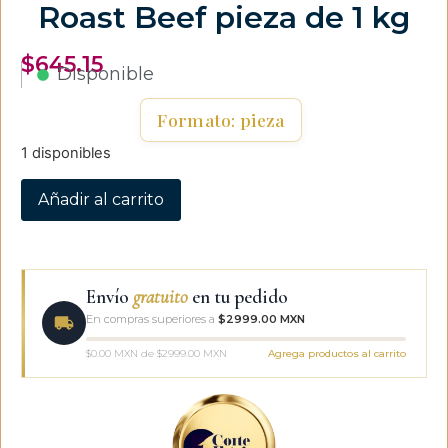
Roast Beef pieza de 1 kg
$
645.15
Disponible
Formato: pieza
1 disponibles
Añadir al carrito
Envío
gratuito
en tu pedido
En compras superiores a
$2999.00 MXN
$0.00 MXN de $2999.00 MXN
Agrega productos al carrito