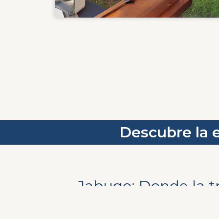
Descubre la 
Jabugo: Donde la tr
pasión se funden. U
único y maestros