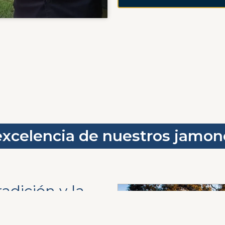
excelencia de nuestros jamon
adición y la
n microclima
 jamoneros