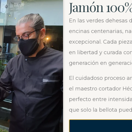
Jamón 100% 
En las verdes dehesas d
encinas centenarias, na
excepcional. Cada pieza
en libertad y curada co
generación en generaci
El cuidadoso proceso ar
el maestro cortador Héc
perfecto entre intensid
que solo la bellota pued