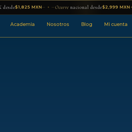
 desde
Ocurre
nacional desde
$1,825 MXN
$2,999 MXN
— ✦ —
Academia
Nosotros
Blog
Mi cuenta