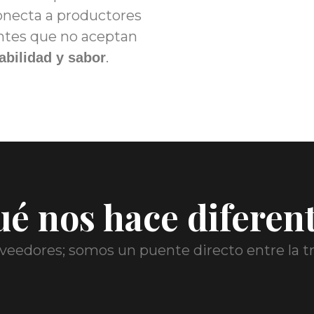
onecta a productores
entes que no aceptan
.
zabilidad y sabor
é nos hace diferen
eedores; somos un puente directo entre la tr