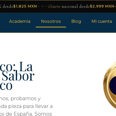
 desde
Ocurre
nacional desde
$1,825 MXN
$2,999 MXN
— ✦ —
Academia
Nosotros
Blog
Mi cuenta
co: La
 Sabor
co
amos, probamos y
 pieza para llevar a
mos de España. Somos