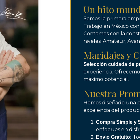
Un hito mund
Somos la primera empre
Trabajo en México con 
Contamos con la consta
niveles: Amateur, Avan
Maridajes y 
Selección cuidada de 
experiencia. Ofrecemos
máximo potencial.
Nuestra Prom
Hemos diseñado una p
excelencia del product
Compra Simple y 
enfoques en disfr
Tod
Envío Gratuito: