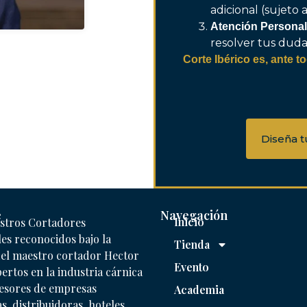
adicional (sujeto 
Atención Personal
resolver tus dudas
Corte Ibérico es, ante to
Diseña t
e
Navegación
Inicio
stros Cortadores
es reconocidos bajo la
Tienda
del maestro cortador Hector
Evento
ertos en la industria cárnica
sesores de empresas
Academia
, distribuidoras, hoteles,