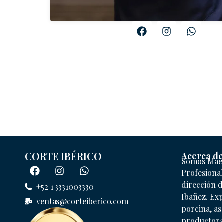
CORTE IBÉRICO
Acerca d
Somos Mae
Profesional
dirección 
+52 1 3331003330
Ibañez. Exp
ventas@corteiberico.com
porcina, a
productoras