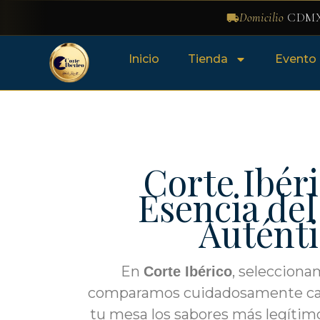
Domicilio
CDMX
Inicio
Tienda
Evento
Corte Ibéri
Esencia del
Auténti
En
, seleccion
Corte Ibérico
comparamos cuidadosamente cada
tu mesa los sabores más legíti