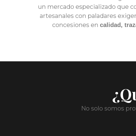
un mercado especializado que c
artesanales con paladares exig
concesiones en
calidad, tra
¿Qu
No solo somos prov