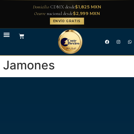
$1,825 MXN
Domicilio
CDMX desde
$2,999 MXN
Ocurre
nacional desde
ENVÍO GRATIS
Jamones