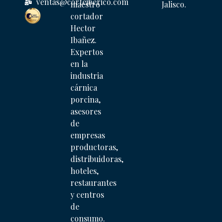
ventas@corteiberico.com
maestro
Jalisco.
cortador
Hector
Ibañez.
Expertos
en la
industria
cárnica
porcina,
asesores
de
empresas
productoras,
distribuidoras,
hoteles,
restaurantes
y centros
de
consumo.