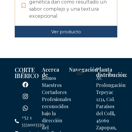
genética dan como resultado un
sabor complejo y una textura
excepcional.
Ver producto
CORTE
Acerca
Navegación
Planta
de
distribución:
IBÉRICO
Somos
Av.
Mi cuenta
Maestros
Prolongación
Cortadores
Tepeyac
Profesionales
1231, Col.
reconocidos
Paraísos
bajo la
del Colli,
+52 1
dirección
45069
3331003330
del
Zapopan,