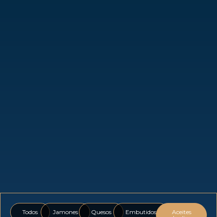
Todos
Jamones
Quesos
Embutidos
Aceites