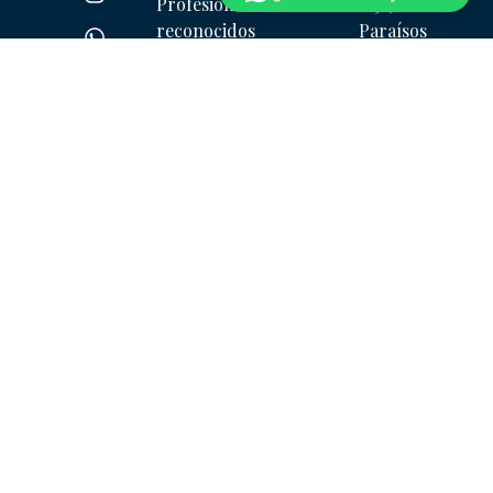
Profesionales
1231, Col.
reconocidos
Paraísos
bajo la
del Colli,
+52 1
dirección
45069
3331003330
del
Zapopan,
ventas@corteiberico.com
maestro
Jalisco.
cortador
Hector
Ibañez.
Expertos
en la
industria
cárnica
porcina,
asesores
de
empresas
productoras,
distribuidoras,