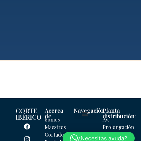
CORTE
Acerca
Navegación
Planta
de
distribución:
IBÉRICO
Somos
Av.
Mi cuenta
Maestros
Prolongación
Cortadores
Tepeyac
¿Necesitas ayuda?