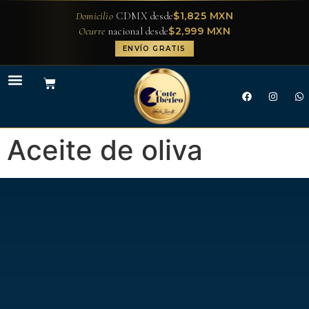
$1,825 MXN
Domicilio
CDMX desde
$2,999 MXN
Ocurre
nacional desde
ENVÍO GRATIS
Aceite de oliva