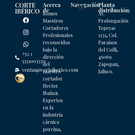
CORTE
Acerca
Navegación
Planta
de
distribución:
IBÉRICO
Somos
Av.
Mi cuenta
Maestros
Prolongación
Cortadores
Tepeyac
Profesionales
1231, Col.
reconocidos
Paraísos
bajo la
del Colli,
+52 1
dirección
45069
3331003330
del
Zapopan,
ventas@corteiberico.com
maestro
Jalisco.
cortador
Hector
Ibañez.
Expertos
en la
industria
cárnica
porcina,