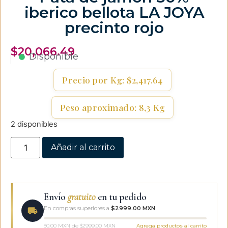
iberico bellota LA JOYA
precinto rojo
$
20,066.49
Disponible
Precio por Kg: $2,417.64
Peso aproximado: 8,3 Kg
2 disponibles
Añadir al carrito
Envío
gratuito
en tu pedido
En compras superiores a
$2999.00 MXN
$0.00 MXN de $2999.00 MXN
Agrega productos al carrito