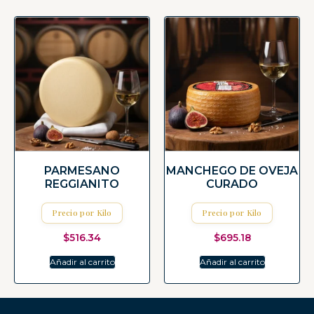
PARMESANO
MANCHEGO DE OVEJA
REGGIANITO
CURADO
Precio por Kilo
Precio por Kilo
$
516.34
$
695.18
Añadir al carrito
Añadir al carrito